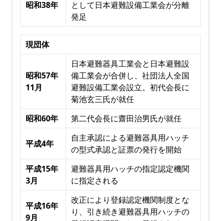
昭和38年
として日本避難設備工業会が分離
発足
現団体
日本避難器具工業会と日本避難設
昭和57年
備工業会が合併し、社団法人全国
11月
避難設備工業会設立。初代会長に
菊池玄三氏が就任
昭和60年
第二代会長に齋田治男氏が就任
自主承認による避難器具用ハッチ
平成4年
の型式承認と証票の発行を開始
平成15年
避難器具用ハッチの指定認定機関
3月
に指定される
改正により登録認定機関制度とな
平成16年
り、引き続き避難器具用ハッチの
9月